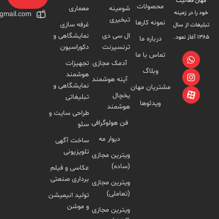
محصولات
شومینه
معماری
Foreseen.777@gmail.com
تبخیری
نمونه کارها
غرفه سازی
ال سی دی
نمایشگاهی و
درباره ما
ترنسپرنت
دکوراسیون
تماس با ما
آدمک مجازی
تجهیزات
وبلاگ
هوشمند
آینه هوشمند
نمایشگاهی و
مشتریان مهان
یخچال
تبلیغاتی
ویدئوها
هوشمند
طراحی سایت و
فن هولوگرافی
سئو
دیوار مه
ساخت آگهی
تلویزیونی
ویترین مجازی
(ساده)
عکاسی و فیلم
برداری صنعتی
ویترین مجازی
(تعاملی)
تولید انیمیشن
و موشن
ویترین مجازی