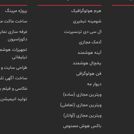
هرم هولوگرافیک
پروژه مپینگ
شومینه تبخیری
ساخت ماکت مع
ال سی دی ترنسپرنت
غرفه سازی نمای
دکوراسیون
آدمک مجازی
تجهیزات هوشمن
آینه هوشمند
تبلیغاتی
یخچال هوشمند
طراحی سایت و 
فن هولوگرافی
ساخت آگهی تلو
دیوار مه
عکاسی و فیلم ب
ویترین مجازی (ساده)
تولید انیمیشن
ویترین مجازی (تعاملی)
ویترین مجازی (آواتار)
باکس هوش مصنوعی