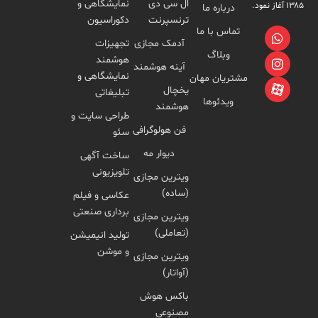
ال سی دی
نمایشگاهی و
درباره ما
ترنسپرنت
دکوراسیون
تماس با ما
آدمک مجازی
تجهیزات
وبلاگ
هوشمند
آینه هوشمند
نمایشگاهی و
مشتریان مهان
یخچال
تبلیغاتی
ویدئوها
هوشمند
طراحی سایت و
فن هولوگرافی
سئو
دیوار مه
ساخت آگهی
تلویزیونی
ویترین مجازی
(ساده)
عکاسی و فیلم
برداری صنعتی
ویترین مجازی
(تعاملی)
تولید انیمیشن
و موشن
ویترین مجازی
(آواتار)
باکس هوش
مصنوعی