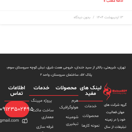
بدون دیدگاه
 بالاتر از سید خندان، خروجی همت شرق، نبش کوچه سروستان سوم،
پلاک ۵۷، ساختمان سروستان، واحد ۲
لینک های
محصولات
خدمات
اطلاعات
مفید
تماس
هرم
پروژه مپینگ
خدمات
هولوگرافیک
۰۹۱۲۳۵۰۲۴۹۵
ساخت ماکت
محصولات
شومینه
معماری
Foreseen.777@gmail.com
تبخیری
نمونه کارها
غرفه سازی