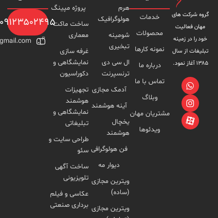
هرم
پروژه مپینگ
خدمات
هولوگرافیک
۰۹۱۲۳۵۰۲۴۹۵
ساخت ماکت
محصولات
شومینه
معماری
Foreseen.777@gmail.com
تبخیری
نمونه کارها
غرفه سازی
ال سی دی
نمایشگاهی و
درباره ما
ترنسپرنت
دکوراسیون
تماس با ما
آدمک مجازی
تجهیزات
وبلاگ
هوشمند
آینه هوشمند
نمایشگاهی و
مشتریان مهان
یخچال
تبلیغاتی
ویدئوها
هوشمند
طراحی سایت و
فن هولوگرافی
سئو
دیوار مه
ساخت آگهی
تلویزیونی
ویترین مجازی
(ساده)
عکاسی و فیلم
برداری صنعتی
ویترین مجازی