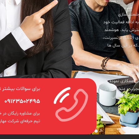
ت در زمینه هوشمند سازی
ه ادامه فعالیت خود
گسترش یابد. هوشمند
سازی ابزارآلات تبلیغاتی همچون هرم های هولوگرافیک، آدمک مجازی، ال سی دی (LED) ترنسپرنت،
.
که در این سال ها
 نیز انجام دهد. پس
طلاع رسانی و
ی همکاری نموده
برای سوالات بیشتر 
ی مجرب و متخصص در
ادامه به معرفی
۰۹۱۲۳۵۰۲۴۹۵
برای مشاوره رایگان در
تیم حرفه‌ای شرکت مهان 