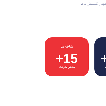
شاخه ها
+
15
بخش شرکت