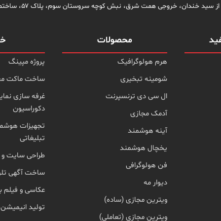
ید خندان، خروجی همت شرق، نبش کوچه سروستان سوم، پلاک ۵۷، ساختمان سروستان، واحد ۲
ید
محصولات
خد
هرم هولوگرافیک
پروژه مپینگ
شومینه تبخیری
ساخت ماکت مع
ال سی دی ترنسپرنت
غرفه سازی نمای
دکوراسیون
آدمک مجازی
تجهیزات هوشمن
آینه هوشمند
تبلیغاتی
یخچال هوشمند
طراحی سایت و 
فن هولوگرافی
ساخت آگهی تلو
دیوار مه
عکاسی و فیلم ب
ویترین مجازی (ساده)
تولید انیمیشن
ویترین مجازی (تعاملی)